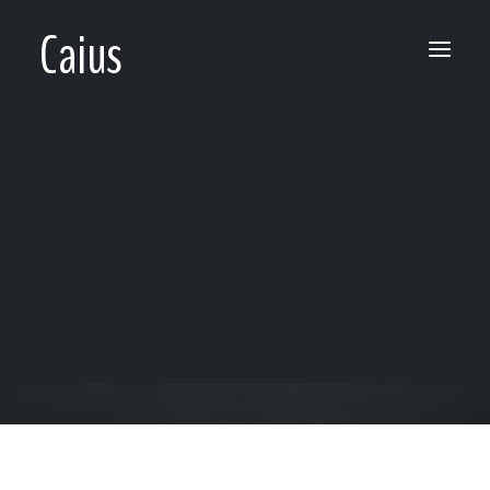
Caius
NON QUIA DIFFICILIA SUNT NON
AUDEMUS SED QUIA NON AUDEMUS
DIFFICILIA SUNT
« Ce n’est pas parce que les choses sont
PANIER
Votre panier est actuellement vide.
difficiles que nous n’osons pas
mais c’est
parce que nous n’osons pas qu’elles sont
difficiles. »